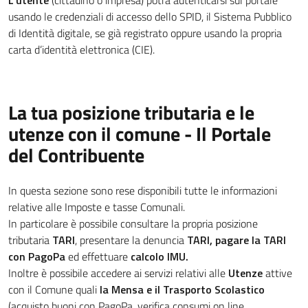
L'utente
(cittadino o impresa) potrà autenticarsi sul portale
usando le credenziali di accesso dello SPID, il Sistema Pubblico
di Identità digitale, se già registrato oppure usando la propria
carta d’identità elettronica (CIE).
La tua posizione tributaria e le
utenze con il comune - Il Portale
del Contribuente
In questa sezione sono rese disponibili tutte le informazioni
relative alle Imposte e tasse Comunali.
In particolare è possibile consultare la propria posizione
tributaria
TARI
, presentare la denuncia
TARI, pagare la TARI
con PagoPa
ed effettuare
calcolo IMU.
Inoltre è possibile accedere ai servizi relativi alle
Utenze
attive
con il Comune quali
la Mensa e il Trasporto Scolastico
(acquisto buoni con PagoPa, verifica consumi on line,